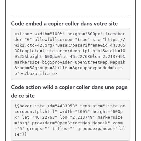
Code embed a copier coller dans votre site
<iframe width="100%" height="600px" framebor
der="0" allowfullscreen="true" src="https://
wiki.ctc-42.org/?BazaR/bazariframe&id=443305
3&template=liste_accordeon.tpl.html&width=10
0%25&height=600px&lat=46.22763&lon=2.213749&
markersize=big&provider=OpenStreetMap.Mapnik
&zoom=5&groups=&titles=&groupsexpanded=fals
e"></bazariframe>
Code action wiki a copier coller dans une page
de ce site
{{bazarliste id="4433053" template="liste_ac
cordeon.tpl.html" width="100%" height="600p
x" lat="46.22763" lon="2.213749" markersize
="big" provider="OpenStreetMap.Mapnik" zoom
="5" groups="" titles="" groupsexpanded="fal
se"}}