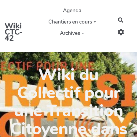
Aller au contenu principal
Agenda
Reche
Chantiers en cours
Wiki
CTC-
Archives
42
Wiki du
Collectif pour
une Transition
Citoyenne dans