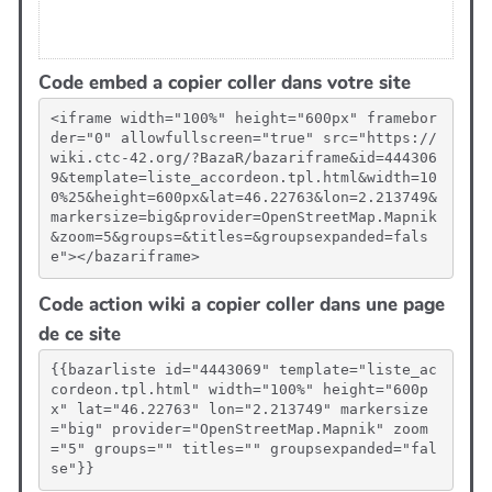
Code embed a copier coller dans votre site
<iframe width="100%" height="600px" framebor
der="0" allowfullscreen="true" src="https://
wiki.ctc-42.org/?BazaR/bazariframe&id=444306
9&template=liste_accordeon.tpl.html&width=10
0%25&height=600px&lat=46.22763&lon=2.213749&
markersize=big&provider=OpenStreetMap.Mapnik
&zoom=5&groups=&titles=&groupsexpanded=fals
e"></bazariframe>
Code action wiki a copier coller dans une page
de ce site
{{bazarliste id="4443069" template="liste_ac
cordeon.tpl.html" width="100%" height="600p
x" lat="46.22763" lon="2.213749" markersize
="big" provider="OpenStreetMap.Mapnik" zoom
="5" groups="" titles="" groupsexpanded="fal
se"}}