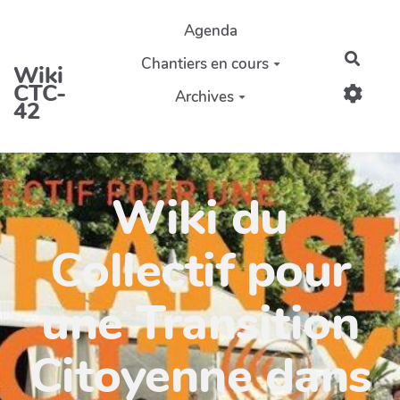
Aller au contenu principal
Agenda
Reche
Chantiers en cours
Wiki
CTC-
Archives
42
Wiki du
Collectif pour
une Transition
Citoyenne dans