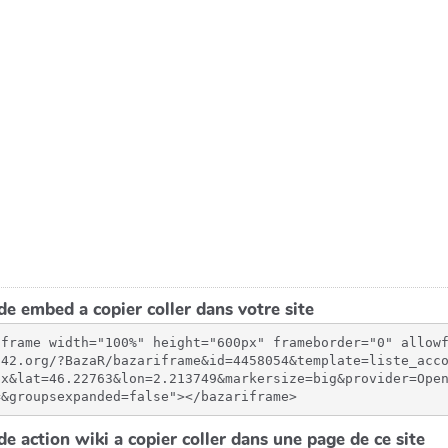
e embed a copier coller dans votre site
iframe width="100%" height="600px" frameborder="0" allow
-42.org/?BazaR/bazariframe&id=4458054&template=liste_acc
px&lat=46.22763&lon=2.213749&markersize=big&provider=Ope
=&groupsexpanded=false"></bazariframe>
e action wiki a copier coller dans une page de ce site