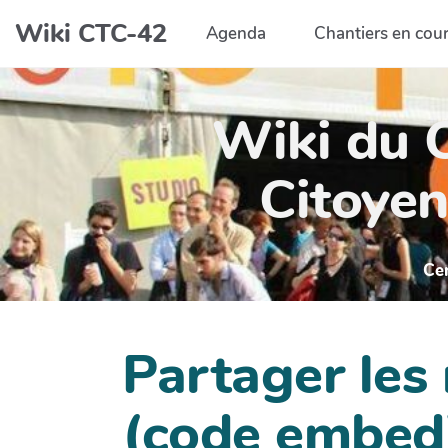
Aller au contenu principal
Wiki CTC-42
Agenda
Chantiers en cou
Wiki du C
Citoyen
Ce
Partager les
(code embed