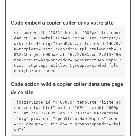
Code embed a copier coller dans votre site
<iframe width="100%" height="600px" framebor
der="0" allowfullscreen="true" src="https://
wiki.ctc-42.org/?BazaR/bazariframe&id=446707
0&template=liste_accordeon.tpl.html&width=10
0%25&height=600px&lat=46.22763&lon=2.213749&
markersize=big&provider=OpenStreetMap.Mapnik
&zoom=5&groups=&titles=&groupsexpanded=fals
e"></bazariframe>
Code action wiki a copier coller dans une page
de ce site
{{bazarliste id="4467070" template="liste_ac
cordeon.tpl.html" width="100%" height="600p
x" lat="46.22763" lon="2.213749" markersize
="big" provider="OpenStreetMap.Mapnik" zoom
="5" groups="" titles="" groupsexpanded="fal
se"}}