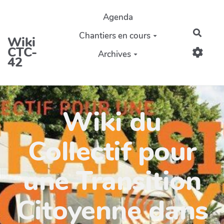
Aller au contenu principal
Agenda
Reche
Chantiers en cours
Wiki
CTC-
Archives
42
Wiki du
Collectif pour
une Transition
Citoyenne dans