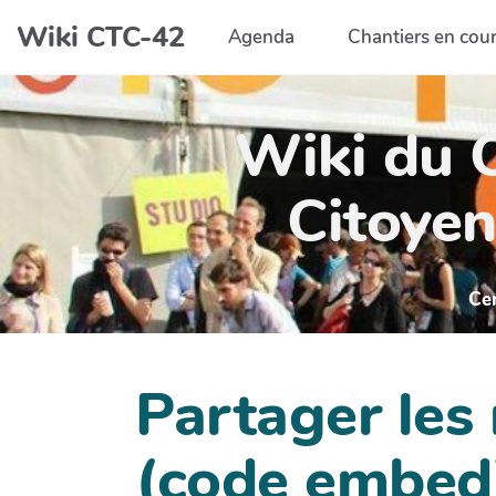
Aller au contenu principal
Wiki CTC-42
Agenda
Chantiers en cou
Wiki du C
Citoyen
Ce
Partager les
(code embed