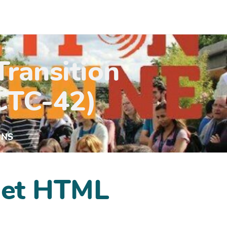
Transition
(CTC-42)
UNS
dget HTML