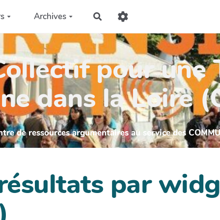
rs
Archives
Rechercher
ollectif pour une 
ne dans la Loire 
ntre de ressources argumentaires au service des COMM
 résultats par wi
)