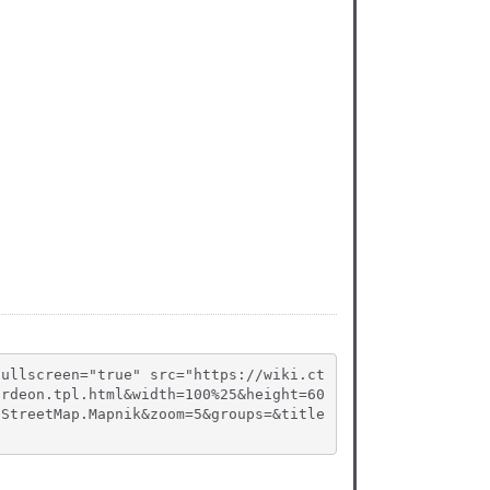
fullscreen="true" src="https://wiki.ct
ordeon.tpl.html&width=100%25&height=60
nStreetMap.Mapnik&zoom=5&groups=&title