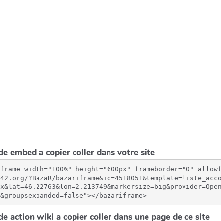
e embed a copier coller dans votre site
iframe width="100%" height="600px" frameborder="0" allow
-42.org/?BazaR/bazariframe&id=4518051&template=liste_acc
px&lat=46.22763&lon=2.213749&markersize=big&provider=Ope
=&groupsexpanded=false"></bazariframe>
e action wiki a copier coller dans une page de ce site