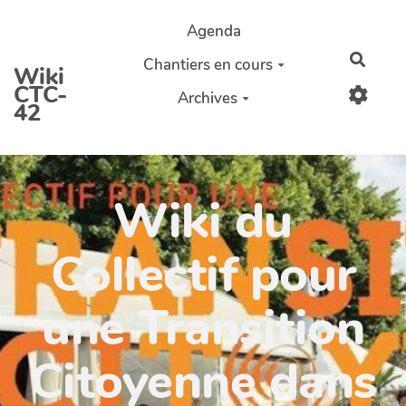
Aller au contenu principal
Agenda
Reche
Chantiers en cours
Wiki
CTC-
Archives
42
Wiki du
Collectif pour
une Transition
Citoyenne dans