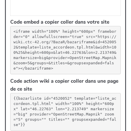
Code embed a copier coller dans votre site
<iframe width="100%" height="600px" framebor
der="0" allowfullscreen="true" src="https://
wiki.ctc-42.org/?BazaR/bazariframe&id=452005
2&template=liste_accordeon.tpl.html&width=10
0%25&height=600px&lat=46.22763&lon=2.213749&
markersize=big&provider=OpenStreetMap.Mapnik
&zoom=5&groups=&titles=&groupsexpanded=fals
e"></bazariframe>
Code action wiki a copier coller dans une page
de ce site
{{bazarliste id="4520052" template="liste_ac
cordeon.tpl.html" width="100%" height="600p
x" lat="46.22763" lon="2.213749" markersize
="big" provider="OpenStreetMap.Mapnik" zoom
="5" groups="" titles="" groupsexpanded="fal
se"}}