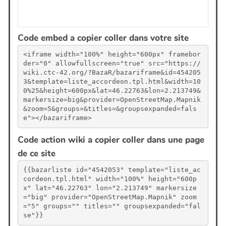
Code embed a copier coller dans votre site
<iframe width="100%" height="600px" framebor
der="0" allowfullscreen="true" src="https://
wiki.ctc-42.org/?BazaR/bazariframe&id=454205
3&template=liste_accordeon.tpl.html&width=10
0%25&height=600px&lat=46.22763&lon=2.213749&
markersize=big&provider=OpenStreetMap.Mapnik
&zoom=5&groups=&titles=&groupsexpanded=fals
e"></bazariframe>
Code action wiki a copier coller dans une page
de ce site
{{bazarliste id="4542053" template="liste_ac
cordeon.tpl.html" width="100%" height="600p
x" lat="46.22763" lon="2.213749" markersize
="big" provider="OpenStreetMap.Mapnik" zoom
="5" groups="" titles="" groupsexpanded="fal
se"}}