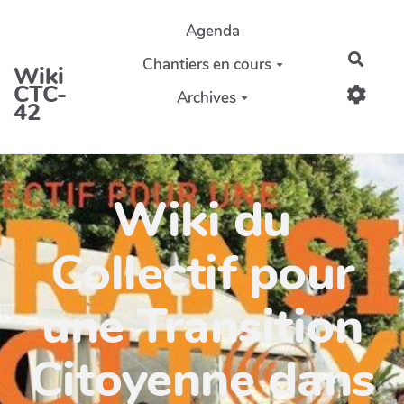
Aller au contenu principal
Agenda
Reche
Chantiers en cours
Wiki
CTC-
Archives
42
Wiki du
Collectif pour
une Transition
Citoyenne dans