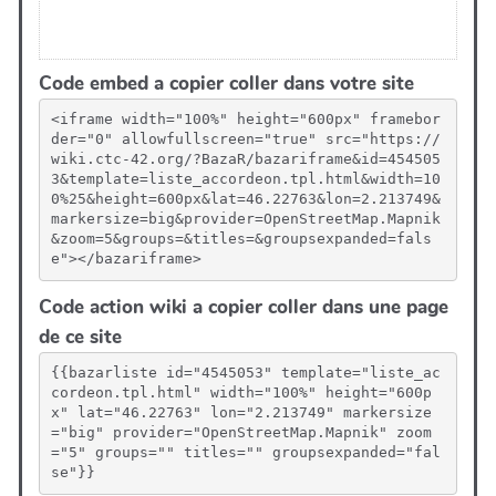
Code embed a copier coller dans votre site
<iframe width="100%" height="600px" framebor
der="0" allowfullscreen="true" src="https://
wiki.ctc-42.org/?BazaR/bazariframe&id=454505
3&template=liste_accordeon.tpl.html&width=10
0%25&height=600px&lat=46.22763&lon=2.213749&
markersize=big&provider=OpenStreetMap.Mapnik
&zoom=5&groups=&titles=&groupsexpanded=fals
e"></bazariframe>
Code action wiki a copier coller dans une page
de ce site
{{bazarliste id="4545053" template="liste_ac
cordeon.tpl.html" width="100%" height="600p
x" lat="46.22763" lon="2.213749" markersize
="big" provider="OpenStreetMap.Mapnik" zoom
="5" groups="" titles="" groupsexpanded="fal
se"}}