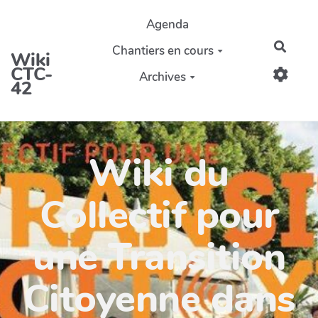
Aller au contenu principal
Agenda
Reche
Chantiers en cours
Wiki
CTC-
Archives
42
Wiki du
Collectif pour
une Transition
Citoyenne dans