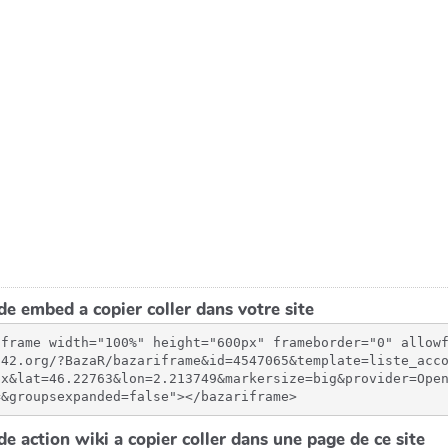
e embed a copier coller dans votre site
iframe width="100%" height="600px" frameborder="0" allow
-42.org/?BazaR/bazariframe&id=4547065&template=liste_acc
px&lat=46.22763&lon=2.213749&markersize=big&provider=Ope
=&groupsexpanded=false"></bazariframe>
e action wiki a copier coller dans une page de ce site