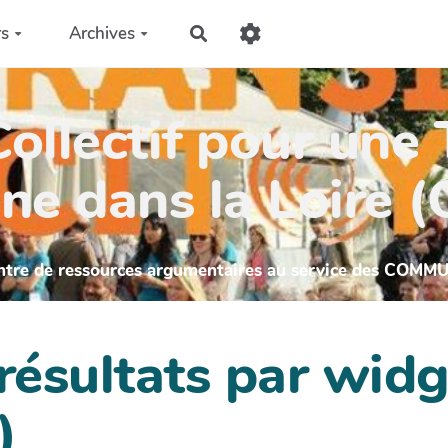
rs
Archives
Rechercher
ollectif pour une 
ne dans la Loire 
ntre de ressources argumentaires au service des COMM
 résultats par wi
)