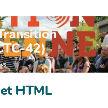
Transition
(CTC-42)
UNS
dget HTML