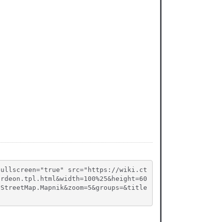
fullscreen="true" src="https://wiki.ct
ordeon.tpl.html&width=100%25&height=60
nStreetMap.Mapnik&zoom=5&groups=&title