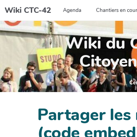
Aller au contenu principal
Wiki CTC-42
Agenda
Chantiers en cou
Wiki du C
Citoyen
Ce
Partager les
(code embed