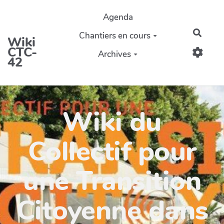
Aller au contenu principal
Agenda
Reche
Chantiers en cours
Wiki
CTC-
Archives
42
Wiki du
Collectif pour
une Transition
Citoyenne dans