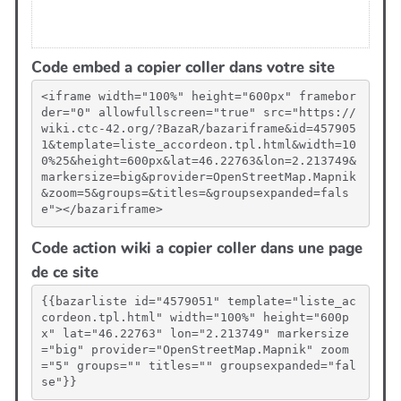
Code embed a copier coller dans votre site
<iframe width="100%" height="600px" framebor
der="0" allowfullscreen="true" src="https://
wiki.ctc-42.org/?BazaR/bazariframe&id=457905
1&template=liste_accordeon.tpl.html&width=10
0%25&height=600px&lat=46.22763&lon=2.213749&
markersize=big&provider=OpenStreetMap.Mapnik
&zoom=5&groups=&titles=&groupsexpanded=fals
e"></bazariframe>
Code action wiki a copier coller dans une page
de ce site
{{bazarliste id="4579051" template="liste_ac
cordeon.tpl.html" width="100%" height="600p
x" lat="46.22763" lon="2.213749" markersize
="big" provider="OpenStreetMap.Mapnik" zoom
="5" groups="" titles="" groupsexpanded="fal
se"}}