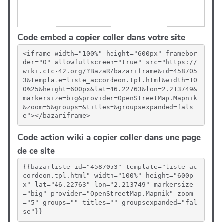
Code embed a copier coller dans votre site
<iframe width="100%" height="600px" framebor
der="0" allowfullscreen="true" src="https://
wiki.ctc-42.org/?BazaR/bazariframe&id=458705
3&template=liste_accordeon.tpl.html&width=10
0%25&height=600px&lat=46.22763&lon=2.213749&
markersize=big&provider=OpenStreetMap.Mapnik
&zoom=5&groups=&titles=&groupsexpanded=fals
e"></bazariframe>
Code action wiki a copier coller dans une page
de ce site
{{bazarliste id="4587053" template="liste_ac
cordeon.tpl.html" width="100%" height="600p
x" lat="46.22763" lon="2.213749" markersize
="big" provider="OpenStreetMap.Mapnik" zoom
="5" groups="" titles="" groupsexpanded="fal
se"}}