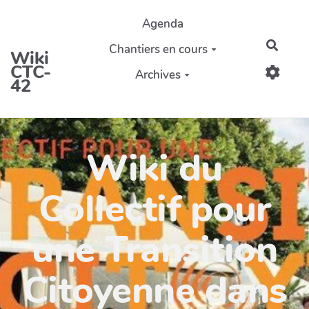
Aller au contenu principal
Agenda
Reche
Chantiers en cours
Wiki
CTC-
Archives
42
Wiki du
Collectif pour
une Transition
Citoyenne dans