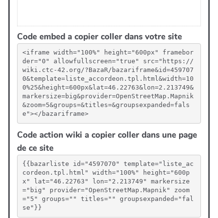
Code embed a copier coller dans votre site
<iframe width="100%" height="600px" framebor
der="0" allowfullscreen="true" src="https://
wiki.ctc-42.org/?BazaR/bazariframe&id=459707
0&template=liste_accordeon.tpl.html&width=10
0%25&height=600px&lat=46.22763&lon=2.213749&
markersize=big&provider=OpenStreetMap.Mapnik
&zoom=5&groups=&titles=&groupsexpanded=fals
e"></bazariframe>
Code action wiki a copier coller dans une page
de ce site
{{bazarliste id="4597070" template="liste_ac
cordeon.tpl.html" width="100%" height="600p
x" lat="46.22763" lon="2.213749" markersize
="big" provider="OpenStreetMap.Mapnik" zoom
="5" groups="" titles="" groupsexpanded="fal
se"}}