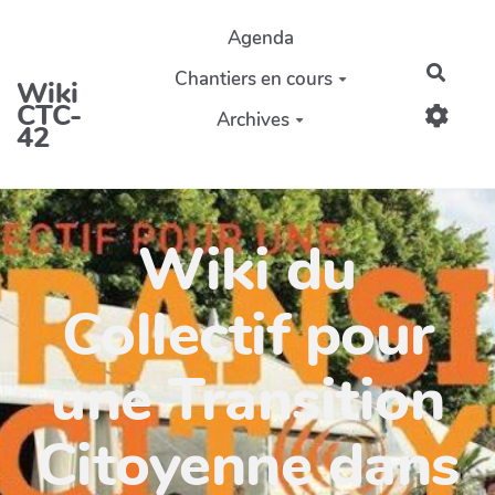
Aller au contenu principal
Agenda
Reche
Chantiers en cours
Wiki
CTC-
Archives
42
Wiki du
Collectif pour
une Transition
Citoyenne dans