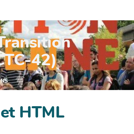
Transition
(CTC-42)
UNS
dget HTML