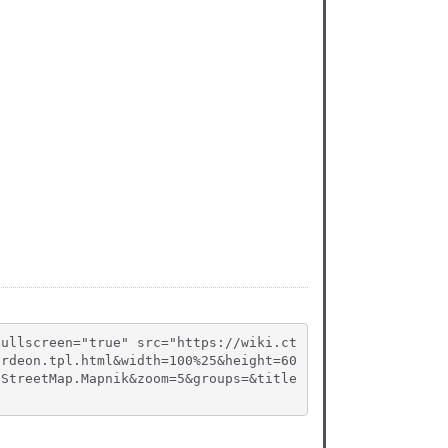
fullscreen="true" src="https://wiki.ct
ordeon.tpl.html&width=100%25&height=60
nStreetMap.Mapnik&zoom=5&groups=&title