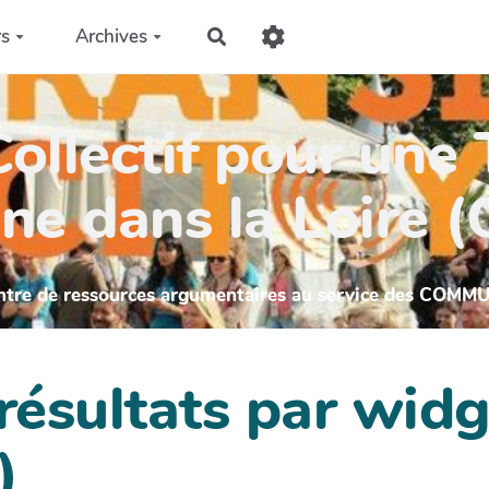
rs
Archives
Rechercher
ollectif pour une 
ne dans la Loire 
ntre de ressources argumentaires au service des COMM
 résultats par wi
)