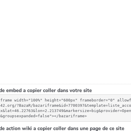
e embed a copier coller dans votre site
iframe width="100%" height="600px" frameborder="0" allow
-42.org/?BazaR/bazariframe&id=7700397&template=liste_acc
px&lat=46.22763&lon=2.213749&markersize=big&provider=Ope
=&groupsexpanded=false"></bazariframe>
e action wiki a copier coller dans une page de ce site