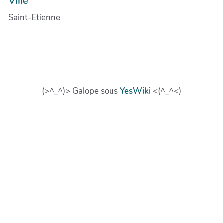
Ville
Saint-Etienne
(>^_^)> Galope sous
YesWiki
<(^_^<)