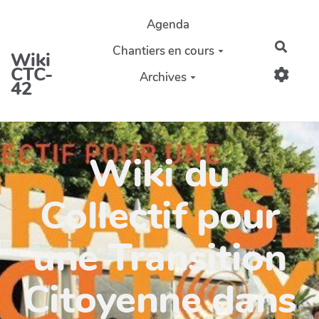
Aller au contenu principal
Agenda
Reche
Chantiers en cours
Wiki
CTC-
Archives
42
Wiki du
Collectif pour
une Transition
Citoyenne dans