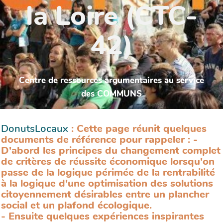
la Loire (CTC-
42)
Centre de ressources argumentaires au service
des COMMUNS
DonutsLocaux
: Cette page réunit quelques
documents de référence pour rappeler : -
D'abord les principes du changement complet
de critères de réussite économique lorsqu'on
passe de la logique périmée de la rentrabilité
à la logique d'une optimisation des solutions
citoyennement désirables entre un plancher
social et un plafond écologique.
- Ensuite quelques expériences inspirantes