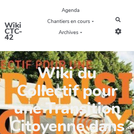
Aller au contenu principal
Agenda
Reche
Chantiers en cours
Wiki
CTC-
Archives
42
Wiki du
Collectif pour
une Transition
Citoyenne dans