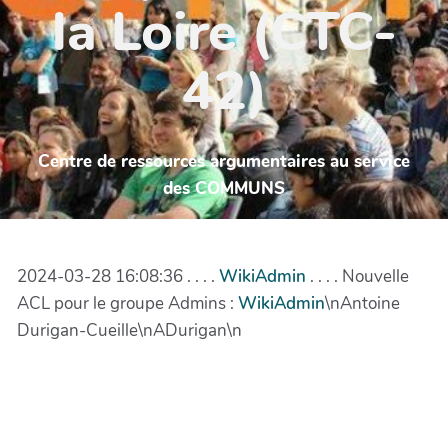
la Loire (CTC-
42)
Centre de ressources argumentaires au service
des COMMUNS
2024-03-28 16:08:36 . . . .
WikiAdmin
. . . . Nouvelle
ACL pour le groupe Admins :
WikiAdmin
\nAntoine
Durigan-Cueille\nADurigan\n