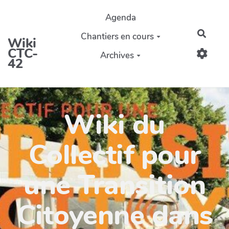
Aller au contenu principal
Agenda
Reche
Chantiers en cours
Wiki
CTC-
Archives
42
Wiki du
Collectif pour
une Transition
Citoyenne dans