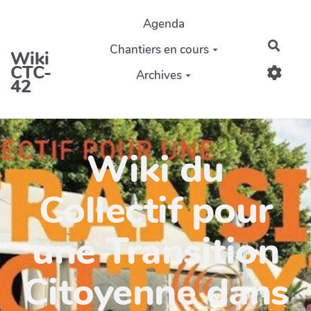
Aller au contenu principal
Agenda
Reche
Chantiers en cours
Wiki
CTC-
Archives
42
Wiki du
Collectif pour
une Transition
Citoyenne dans